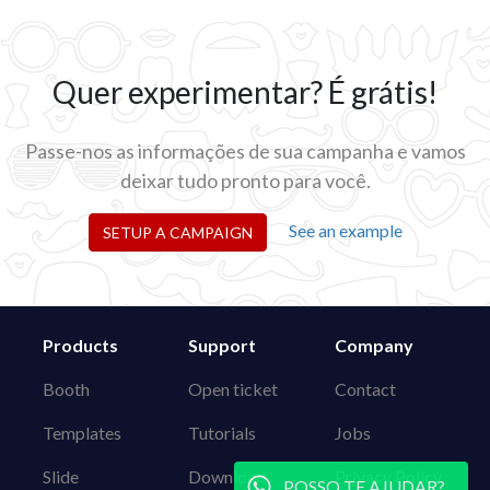
Quer experimentar? É grátis!
Passe-nos as informações de sua campanha e vamos
deixar tudo pronto para você.
See an example
SETUP A CAMPAIGN
Products
Support
Company
Booth
Open ticket
Contact
Templates
Tutorials
Jobs
Slide
Download
Privacy Policy
POSSO TE AJUDAR?